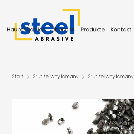
Hauptsächlich
Über uns
Produkte
Kontakt
Start
Śrut żeliwny łamany
Śrut żeliwny łaman