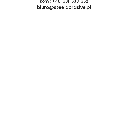
kom : +48-601-638-352
biuro@steelabrasive.pl