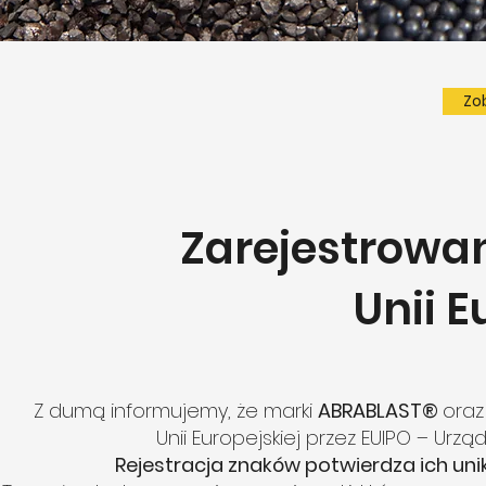
Zo
Zarejestrowa
Unii E
Z dumą informujemy, że marki
ABRABLAST®
oraz
Unii Europejskiej przez EUIPO – Urząd
Rejestracja znaków potwierdza ich unik