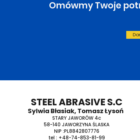
Omówmy Twoje potrz
Da
STEEL ABRASIVE S.C
Sylwia Błasiak, Tomasz Łysoń
STARY JAWORÓW 4c
58-140 JAWORZYNA ŚLASKA
NIP :PL8842807776
tel : +48-74-853-81-99