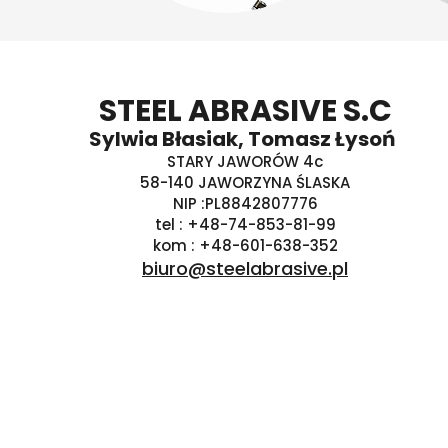
STEEL ABRASIVE S.C
Sylwia Błasiak, Tomasz Łysoń
STARY JAWORÓW 4c
58-140 JAWORZYNA ŚLASKA
NIP :PL8842807776
tel : +48-74-853-81-99
kom : +48-601-638-352
biuro@steelabrasive.pl