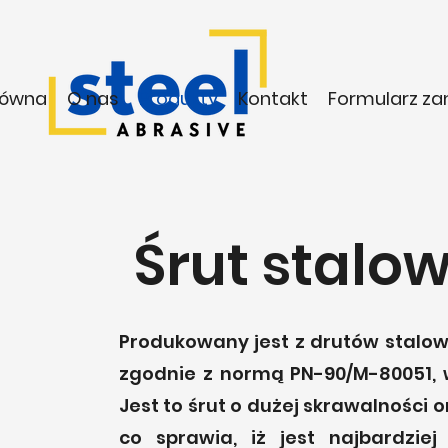
łówna
O nas
Produkty
Kontakt
Formularz z
​Śrut stalo
Produkowany jest z drutów stalow
zgodnie z normą PN-90/M-80051, w
Jest to śrut o dużej skrawalności o
co sprawia, iż jest najbardzi