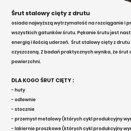
Śrut stalowy cięty z drutu
osiada najwyższą wytrzymałość na rozciąganie i pr
wszystkich gatunków śrutu. Pękanie śrutu jest n
energią i ilością uderzeń. Śrut stalowy cięty z dru
czyszczoną. Z badań praktycznych wynika, że śrut c
powierzchni.
DLA KOGO ŚRUT CIĘTY :
- huty
- odlewnie
- stocznie
- przemysł metalowy (których cykl produkcyjny w
- lakiernie proszkowe (których cykl produkcyjny 