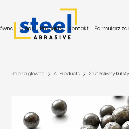
łówna
O nas
Produkty
Kontakt
Formularz z
Strona główna
All Products
Śrut żeliwny kulis