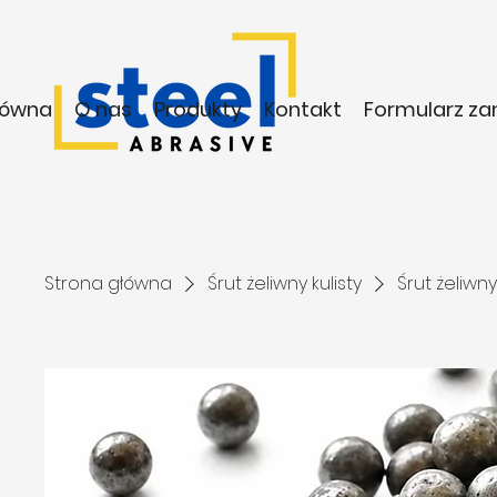
łówna
O nas
Produkty
Kontakt
Formularz z
Strona główna
Śrut żeliwny kulisty
Śrut żeliwny