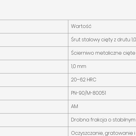
Wartość
Śrut stalowy cięty z drutu 1
Ścierniwo metaliczne cięte
1,0 mm
20–62 HRC
PN-90/M-80051
AM
Drobna frakcja o stabilnym 
Oczyszczanie, gratowanie 