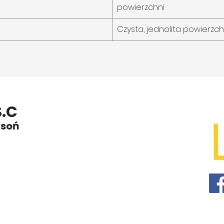
powierzchni
Czysta, jednolita powierzc
S.C
ysoń