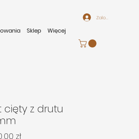
Zaloguj się
sowania
Sklep
Więcej
t cięty z drutu
 mm
Cena
,00 zł