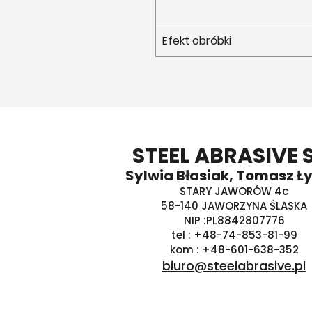
Efekt obróbki
STEEL ABRASIVE 
Sylwia Błasiak, Tomasz Ł
STARY JAWORÓW 4c
58-140 JAWORZYNA ŚLASKA
NIP :PL8842807776
tel : +48-74-853-81-99
kom : +48-601-638-352
biuro@steelabrasive.pl