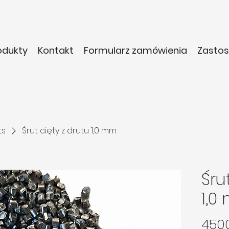
odukty
Kontakt
Formularz zamówienia
Zasto
ts
Śrut cięty z drutu 1,0 mm
Śru
1,0
4500