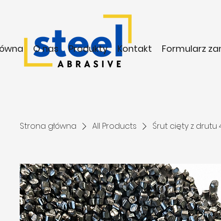
łówna
O nas
Produkty
Kontakt
Formularz z
Strona główna
All Products
Śrut cięty z drutu