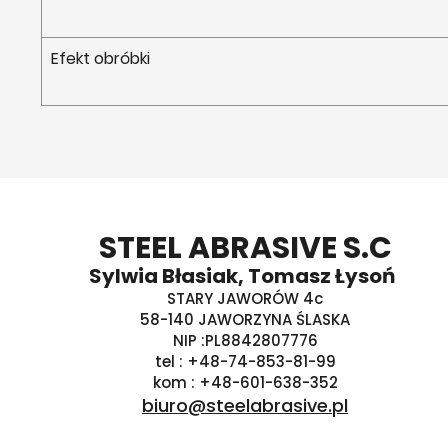
Efekt obróbki
STEEL ABRASIVE S.C
Sylwia Błasiak, Tomasz Łysoń
STARY JAWORÓW 4c
58-140 JAWORZYNA ŚLASKA
NIP :PL8842807776
tel : +48-74-853-81-99
kom : +48-601-638-352
biuro@steelabrasive.pl