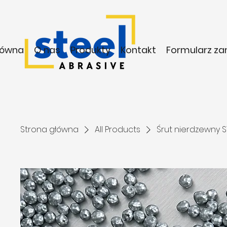
łówna
O nas
Produkty
Kontakt
Formularz z
Strona główna
All Products
Śrut nierdzewny S1