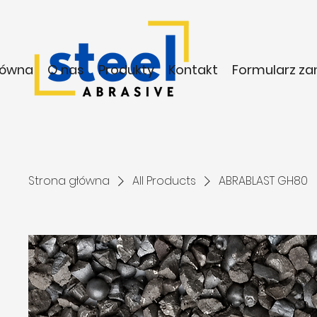
łówna
O nas
Produkty
Kontakt
Formularz z
Strona główna
All Products
ABRABLAST GH80