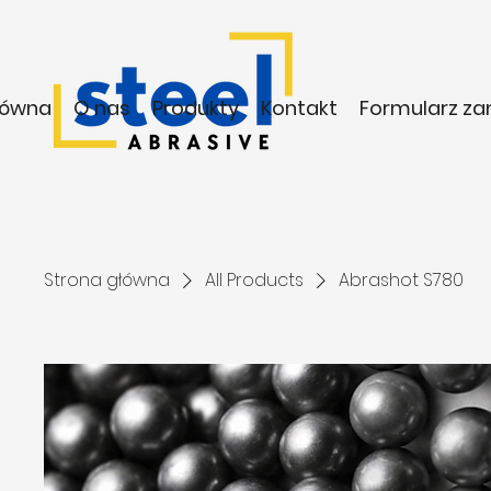
łówna
O nas
Produkty
Kontakt
Formularz z
Strona główna
All Products
Abrashot S780