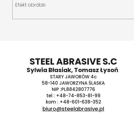
Efekt obróbki
STEEL ABRASIVE S.C
Sylwia Błasiak, Tomasz Łysoń
STARY JAWORÓW 4c
58-140 JAWORZYNA ŚLASKA
NIP :PL8842807776
tel : +48-74-853-81-99
kom : +48-601-638-352
biuro@steelabrasive.pl