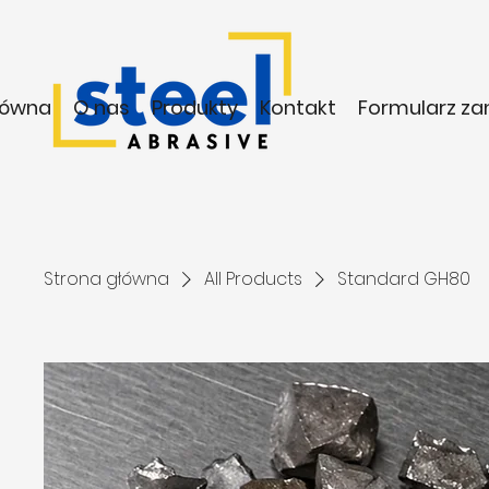
łówna
O nas
Produkty
Kontakt
Formularz z
Strona główna
All Products
Standard GH80