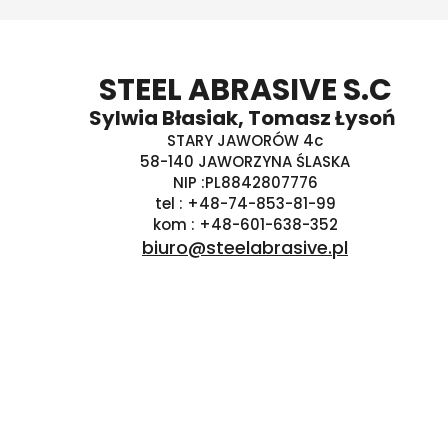
STEEL ABRASIVE S.C
Sylwia Błasiak, Tomasz Łysoń
STARY JAWORÓW 4c
58-140 JAWORZYNA ŚLASKA
NIP :PL8842807776
tel : +48-74-853-81-99
kom : +48-601-638-352
biuro@steelabrasive.pl