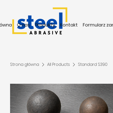
łówna
O nas
Produkty
Kontakt
Formularz z
Strona główna
All Products
Standard S390