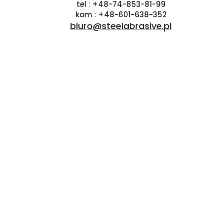
tel : +48-74-853-81-99
a
kom : +48-601-638-352
m
biuro@steelabrasive.pl