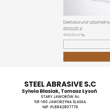
Elektokorund szlachetny 
Cena
6000,00 zł
6000,00 zł
/
1kg
6
0
0
0
,
0
0
z
ł
z
STEEL ABRASIVE S.C
a
1
Sylwia Błasiak, Tomasz Łysoń
K
i
STARY JAWORÓW 4c
l
58-140 JAWORZYNA ŚLASKA
o
g
NIP :PL8842807776
r