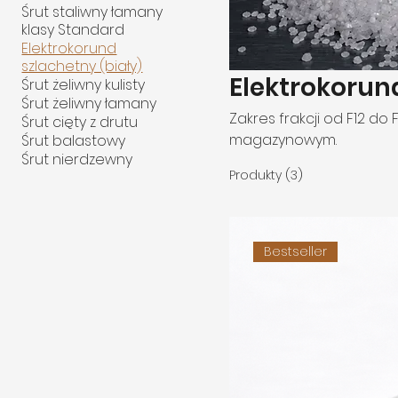
Śrut staliwny łamany
klasy Standard
Elektrokorund
szlachetny (biały)
Elektrokorund
Śrut żeliwny kulisty
Śrut żeliwny łamany
Zakres frakcji od F12 d
Śrut cięty z drutu
magazynowym.
Śrut balastowy
Śrut nierdzewny
Produkty (3)
Bestseller