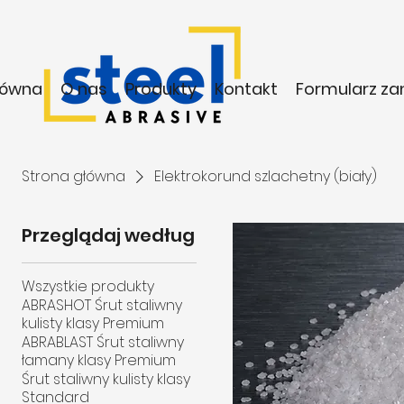
łówna
O nas
Produkty
Kontakt
Formularz z
Strona główna
Elektrokorund szlachetny (biały)
Przeglądaj według
Wszystkie produkty
ABRASHOT Śrut staliwny
kulisty klasy Premium
ABRABLAST Śrut staliwny
łamany klasy Premium
Śrut staliwny kulisty klasy
Standard