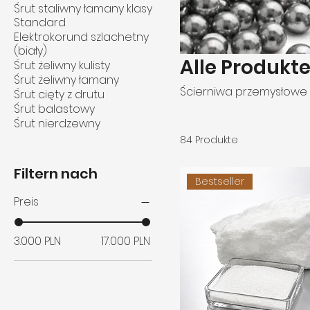
Śrut staliwny łamany klasy
Standard
Elektrokorund szlachetny
(biały)
Alle Produkt
Śrut żeliwny kulisty
Śrut żeliwny łamany
Ścierniwa przemysłowe
Śrut cięty z drutu
Śrut balastowy
Śrut nierdzewny
84 Produkte
Filtern nach
Bestseller
Preis
3.000 PLN
17.000 PLN