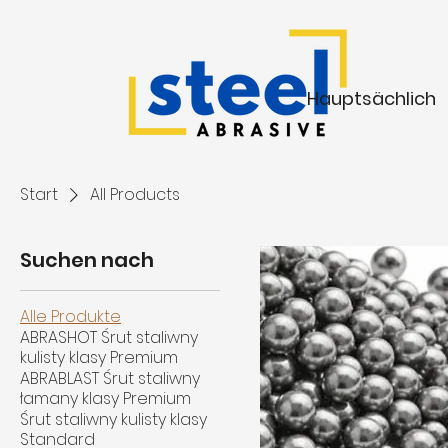
Hauptsächlich
Start
All Products
Suchen nach
Alle Produkte
ABRASHOT Śrut staliwny
kulisty klasy Premium
ABRABLAST Śrut staliwny
łamany klasy Premium
Śrut staliwny kulisty klasy
Standard