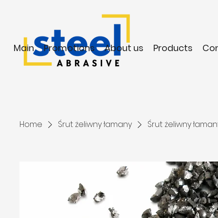
Main
Promotions
About us
Products
Co
Home
Śrut żeliwny łamany
Śrut żeliwny łama