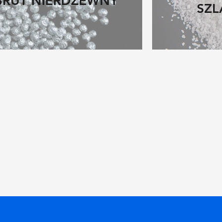
ŚRUT NIERDZEWNY
SZL