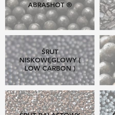
ABRASHOT ®
ŚRUT
NISKOWĘGLOWY (
LOW CARBON )