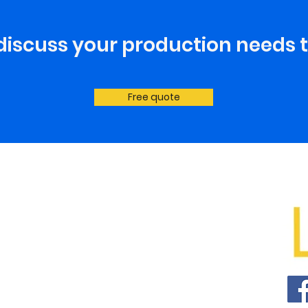
 discuss your production needs 
Free quote