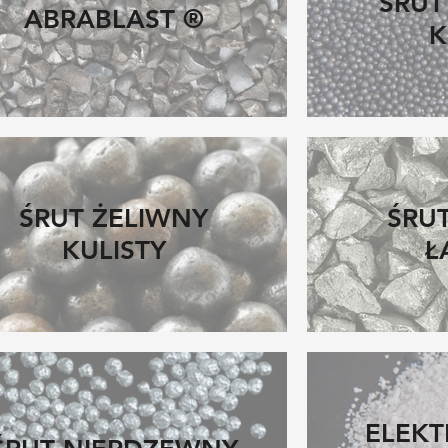
ŚRUT
ABRABLAST ®
K
ŚRUT ŻELIWNY
ŚRU
KULISTY
Ł
ELEK