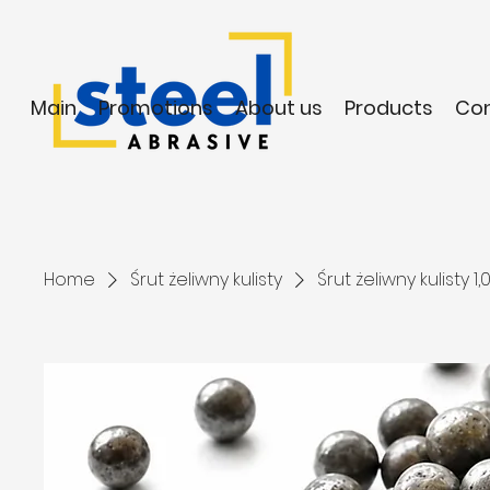
Main
Promotions
About us
Products
Co
Home
Śrut żeliwny kulisty
Śrut żeliwny kulisty 