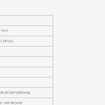
,4 mm
 z drutu
bki przemysłowej
 i wirnikowe