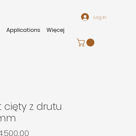
Log In
m
Applications
Więcej
t cięty z drutu
 mm
Price
4,500.00