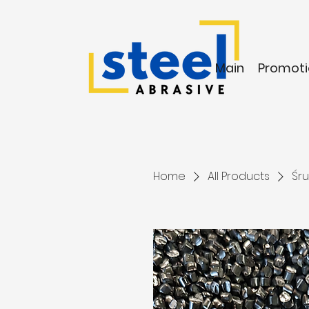
Main
Promoti
Home
All Products
Śru