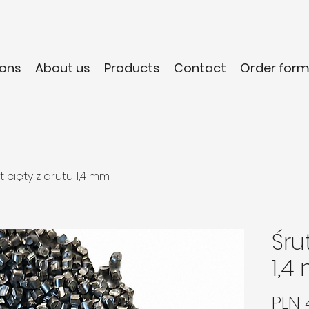
ons
About us
Products
Contact
Order for
t cięty z drutu 1,4 mm
Śru
1,4
PLN 