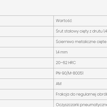
Wartość
Śrut stalowy cięty z drutu 1
Ścierniwo metaliczne cięte
1,4 mm
20–62 HRC
PN-90/M-80051
AM
Frakcja do regularnej obró
Oczyszczarki pneumatyczne