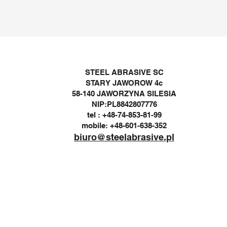
STEEL ABRASIVE SC
STARY JAWOROW 4c
58-140 JAWORZYNA SILESIA
NIP:PL8842807776
tel : +48-74-853-81-99
mobile: +48-601-638-352
biuro@steelabrasive.pl