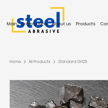
Main
Promotions
About us
Products
Co
Home
All Products
Standard GH25