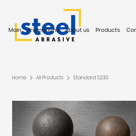
Main
Promotions
About us
Products
Co
Home
All Products
Standard S230